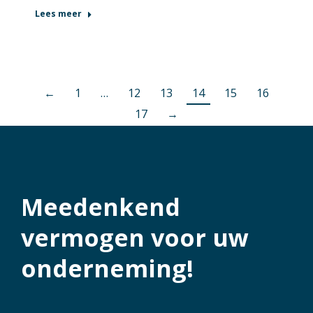
Lees meer
←
1
…
12
13
14
15
16
17
→
Meedenkend
vermogen voor uw
onderneming!